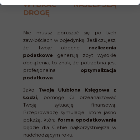
WYBRAĆ NAJLEPSZĄ
DROGĘ
Nie musisz poruszać się po tych
zawiłościach w pojedynkę. Jeśli czujesz,
że Twoje obecne
rozliczenia
podatkowe
generują zbyt wysokie
obciążenia, to znak, że potrzebna jest
profesjonalna
optymalizacja
podatkowa
.
Jako
Twoja Ulubiona Księgowa z
Łodzi
, pomogę Ci przeanalizować
Twoją sytuację finansową.
Przeprowadzę symulacje, które jasno
pokażą, która
forma opodatkowania
będzie dla Ciebie najkorzystniejsza w
nadchodzącym roku.