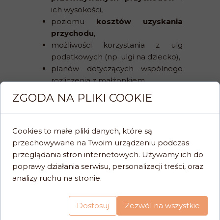
ich wysokości,
poziomu
kosztów uzyskania
przychodu
,
możliwości korzystania z ulg
podatkowych (np. ulgi na dziecko),
planów dotyczących wspólnego
rozliczenia z małżonkiem.
ZGODA NA PLIKI COOKIE
Jeśli Twój biznes się rozwinął,
zatrudniłeś pracowników lub planujesz
większe inwestycje, Twoja sytuacja
Cookies to małe pliki danych, które są
podatkowa mogła diametralnie się
przechowywane na Twoim urządzeniu podczas
zmienić. Warto sprawdzić, czy nie
przeglądania stron internetowych. Używamy ich do
płacisz więcej, niż musisz.
poprawy działania serwisu, personalizacji treści, oraz
analizy ruchu na stronie.
TWOJA KSIĘGOWA Z
Dostosuj
Zezwól na wszystkie
ŁODZI POMOŻE CI