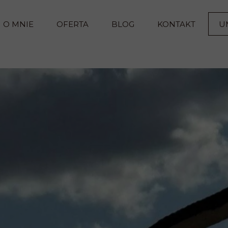
O MNIE
OFERTA
BLOG
KONTAKT
U
BIURO RACHUNKOWE
+48 459 416 098
POGOTOWIE KSIĘGOWE
KONTAKT@KSI