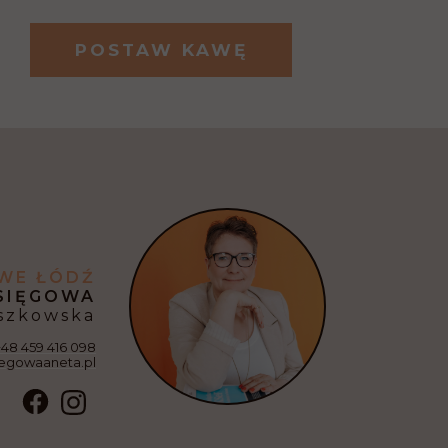
POSTAW KAWĘ
WE ŁÓDŹ
SIĘGOWA
szkowska
+48 459 416 098
egowaaneta.pl