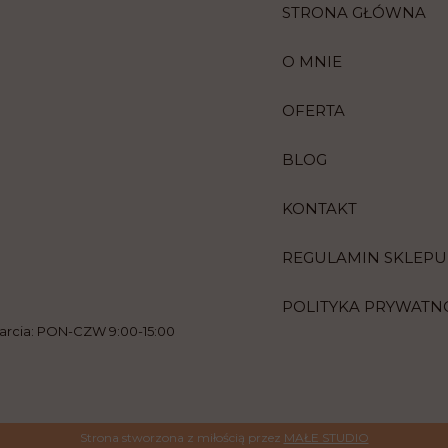
STRONA GŁÓWNA
O MNIE
OFERTA
BLOG
KONTAKT
REGULAMIN SKLEPU
POLITYKA PRYWATN
warcia: PON-CZW 9:00-15:00
Strona stworzona z miłością przez
MAŁE STUDIO