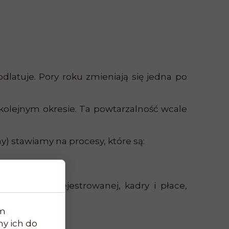
odlatuje. Pory roku zmieniają się jedna po
 kolejnym okresie. Ta powtarzalność wcale
) stawiamy na procesy, które są:
lności nierejestrowanej, kadry i płace,
im
y ich do