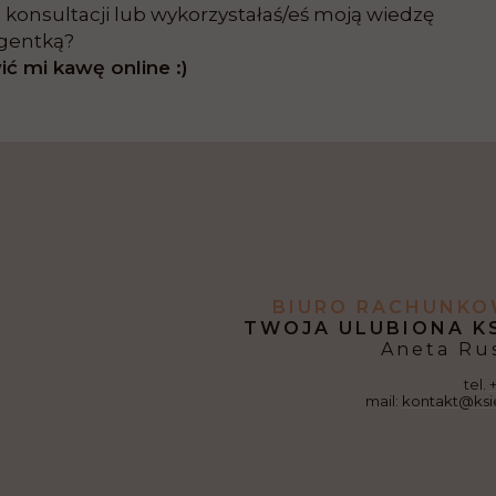
konsultacji lub wykorzystałaś/eś moją wiedzę
egentką?
 mi kawę online :)
BIURO RACHUNKO
TWOJA ULUBIONA K
Aneta Ru
tel.
mail:
kontakt@ksi