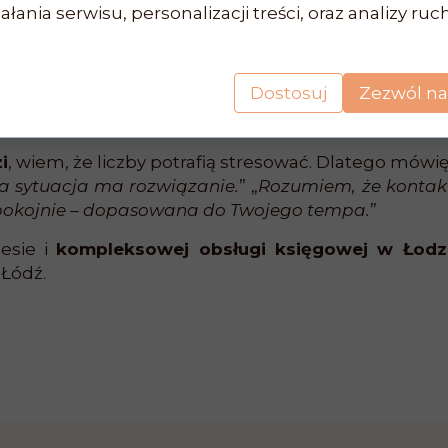
łania serwisu, personalizacji treści, oraz analizy ru
ra tłumaczy krok po kroku i nie ocenia.
e dla osób wysoko wrażliwych, z ADHD czy lękie
wość i księgowość online, szybki kontakt mailowy i 
Dostosuj
Zezwól na
nsultację lub skorzystaj z pogotowia księgowego, j
i
, wiem, że liczby potrafią stresować. Dlatego mówię
da sytuacja ma rozwiązanie.
” „
Rozumiem, że kontak
pokojnie – dopasowana do Twojego tempa.
”
nesie i
kompleksowej obsługi księgowej w Łodz
 Łódź.