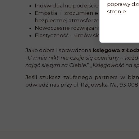
poprawy dzia
Indywidualne podejście – księgowa, któ
stronie.
Empatia i zrozumienie – szczególni
bezpiecznej atmosferze.
Nowoczesne rozwiązania – zdalna księgo
Elastyczność – umów się na darmową ko
Jako dobra i sprawdzona
księgowa z Łodz
„
U mnie nikt nie czuje się oceniany – każ
zająć się tym za Ciebie
.” „
Księgowość na s
Jeśli szukasz zaufanego partnera w biz
odwiedź nas przy ul. Rzgowska 17a, 93-008