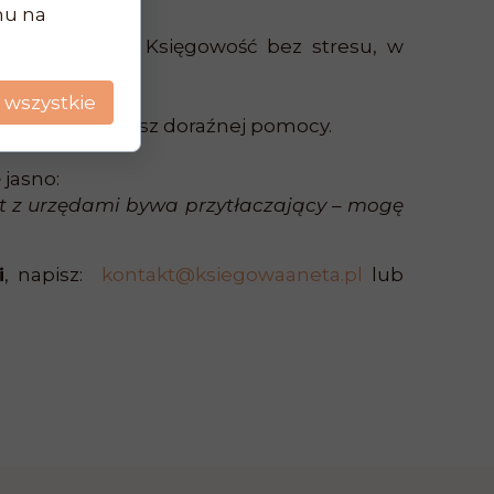
chu na
m społecznym. Księgowość bez stresu, w
telefoniczny.
 wszystkie
eśli potrzebujesz doraźnej pomocy.
 jasno:
t z urzędami bywa przytłaczający – mogę
i
, napisz:
kontakt@ksiegowaaneta.pl
lub